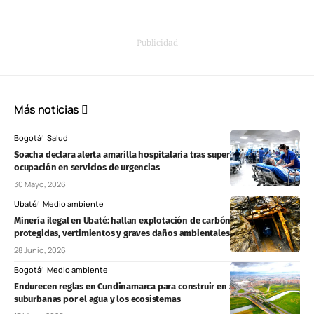
- Publicidad -
Más noticias
Bogotá
Salud
Soacha declara alerta amarilla hospitalaria tras superar el 200 % de
ocupación en servicios de urgencias
30 Mayo, 2026
Ubaté
Medio ambiente
Minería ilegal en Ubaté: hallan explotación de carbón en zonas
protegidas, vertimientos y graves daños ambientales
28 Junio, 2026
Bogotá
Medio ambiente
Endurecen reglas en Cundinamarca para construir en zonas rurales y
suburbanas por el agua y los ecosistemas