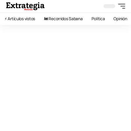
⚡️ Artículos vistos
🚂 Recorridos Sabana
Política
Opinión