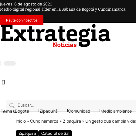
jueves, 6 de agosto de 2026
Medio digital regional, líder en la Sabana de Bogotá y Cundinamarca.
Paute con nosotros
 Temas
Bogotá
Zipaquirá
Comunidad
Medio ambiente
Inicio
»
Cundinamarca
»
Zipaquirá
»
Un gesto que cambia vidas:
Zipaquirá
Catedral de Sal