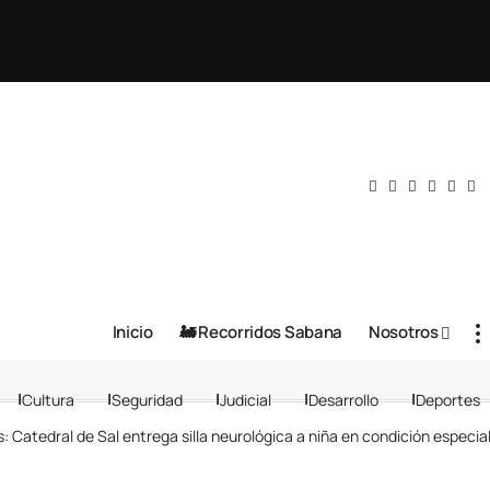
Inicio
🚂 Recorridos Sabana
Nosotros
Cultura
Seguridad
Judicial
Desarrollo
Deportes
 Catedral de Sal entrega silla neurológica a niña en condición especia