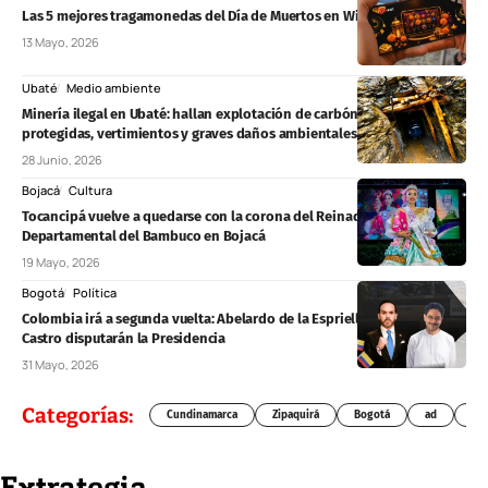
Las 5 mejores tragamonedas del Día de Muertos en Winpot México
13 Mayo, 2026
Ubaté
Medio ambiente
Minería ilegal en Ubaté: hallan explotación de carbón en zonas
protegidas, vertimientos y graves daños ambientales
28 Junio, 2026
Bojacá
Cultura
Tocancipá vuelve a quedarse con la corona del Reinado
Departamental del Bambuco en Bojacá
19 Mayo, 2026
Bogotá
Política
Colombia irá a segunda vuelta: Abelardo de la Espriella e Iván Cepeda
Castro disputarán la Presidencia
31 Mayo, 2026
Categorías:
Cundinamarca
Zipaquirá
Bogotá
ad
Chí