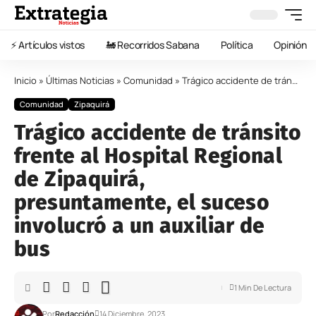
⚡️ Artículos vistos
🚂 Recorridos Sabana
Política
Opinión
Inicio
»
Últimas Noticias
»
Comunidad
»
Trágico accidente de tránsito frente al Hospital Regional de Zipaquirá, presuntamente, el suceso involucró a un auxiliar de bus
Comunidad
Zipaquirá
Trágico accidente de tránsito
frente al Hospital Regional
de Zipaquirá,
presuntamente, el suceso
involucró a un auxiliar de
bus
1 Min De Lectura
Por
Redacción
14 Diciembre, 2023