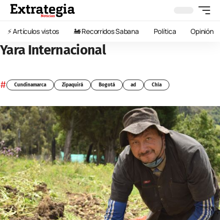
⚡️ Artículos vistos
🚂 Recorridos Sabana
Política
Opinión
Yara Internacional
#
Cundinamarca
Zipaquirá
Bogotá
ad
Chía