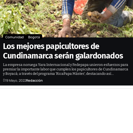
Comunidad
Bogotá
Los mejores papicultores de
Cundinamarca serán galardonados
La empresa noruega Yara Internacional y Fedepapa unieron esfuerzos para
premiar la importante labor que cumplen los papicultores de Cundinamarca
y Boyacá; a través del programa ‘RicaPapa Máster’, destacando así…
19 Mayo, 2022
Redacción