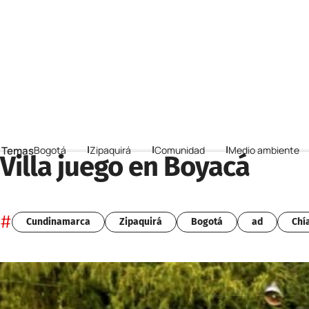
 Temas
Bogotá
Zipaquirá
Comunidad
Medio ambiente
Villa juego en Boyacá
#
Cundinamarca
Zipaquirá
Bogotá
ad
Chí