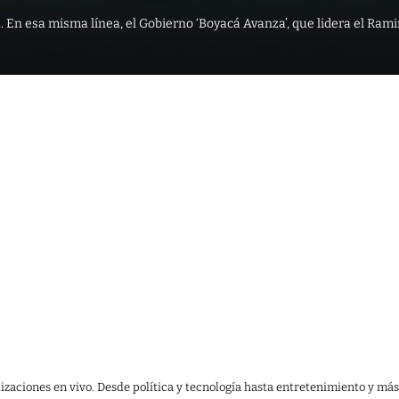
ez. En esa misma línea, el Gobierno ‘Boyacá Avanza’, que lidera el 
lizaciones en vivo. Desde política y tecnología hasta entretenimiento y más