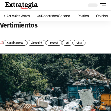
⚡️ Artículos vistos
🚂 Recorridos Sabana
Política
Opinión
Vertimientos
#
Cundinamarca
Zipaquirá
Bogotá
ad
Chía