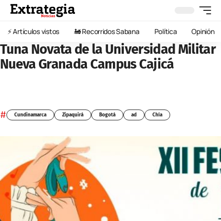
⚡️ Artículos vistos
🚂 Recorridos Sabana
Política
Opinión
Tuna Novata de la Universidad Militar
Nueva Granada Campus Cajicá
#
Cundinamarca
Zipaquirá
Bogotá
ad
Chía