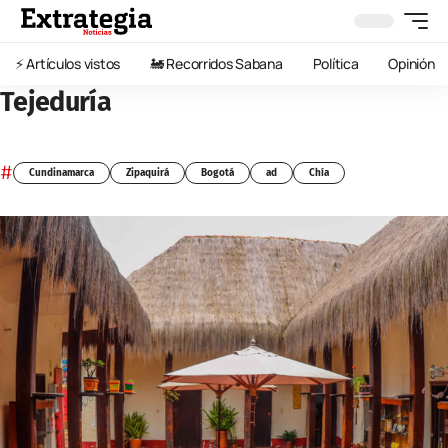
⚡️ Artículos vistos
🚂 Recorridos Sabana
Política
Opinión
Tejeduría
#
Cundinamarca
Zipaquirá
Bogotá
ad
Chía