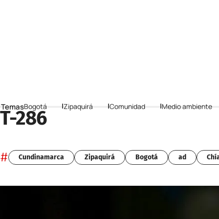
 Temas
Bogotá
Zipaquirá
Comunidad
Medio ambiente
T-286
#
Cundinamarca
Zipaquirá
Bogotá
ad
Chí