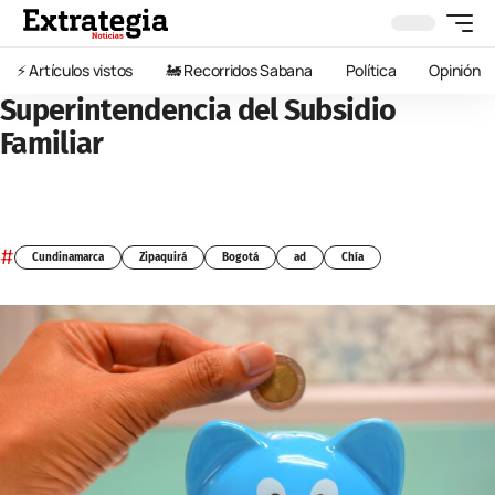
⚡️ Artículos vistos
🚂 Recorridos Sabana
Política
Opinión
Superintendencia del Subsidio
Familiar
#
Cundinamarca
Zipaquirá
Bogotá
ad
Chía