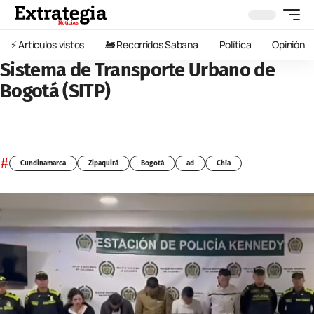
⚡️ Artículos vistos
🚂 Recorridos Sabana
Política
Opinión
Sistema de Transporte Urbano de
Bogotá (SITP)
#
Cundinamarca
Zipaquirá
Bogotá
ad
Chía