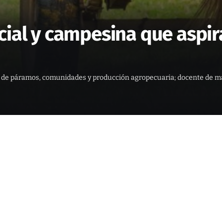
cial y campesina que aspira
 de páramos, comunidades y producción agropecuaria; docente de mat