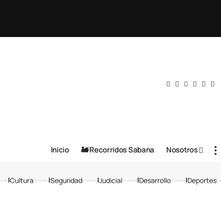
Inicio
🚂 Recorridos Sabana
Nosotros
Cultura
Seguridad
Judicial
Desarrollo
Deportes