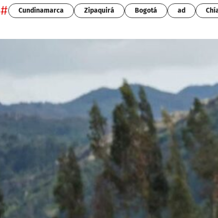
#
Cundinamarca
Zipaquirá
Bogotá
ad
Chí