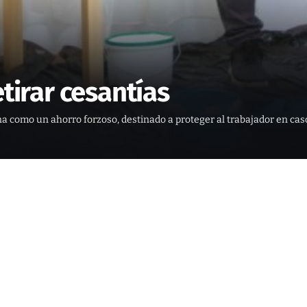
etirar cesantías
na como un ahorro forzoso, destinado a proteger al trabajador en ca