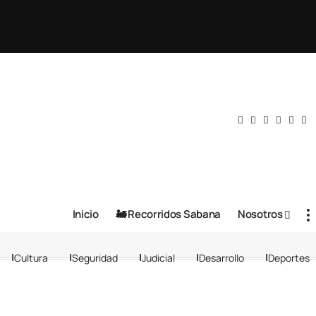
Inicio
🚂 Recorridos Sabana
Nosotros
Cultura
Seguridad
Judicial
Desarrollo
Deportes