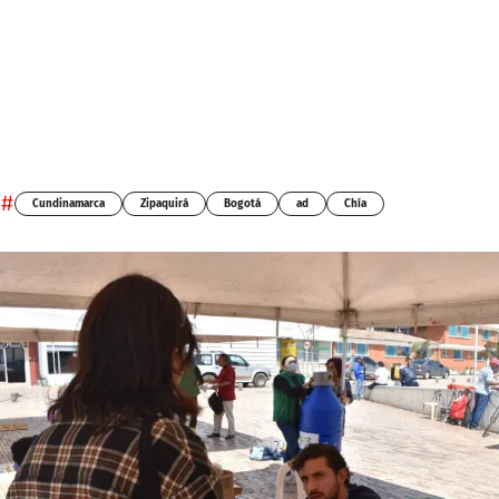
#
Cundinamarca
Zipaquirá
Bogotá
ad
Chía