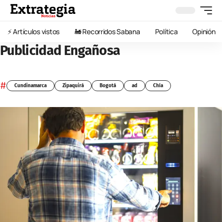
⚡️ Artículos vistos
🚂 Recorridos Sabana
Política
Opinión
Publicidad Engañosa
#
Cundinamarca
Zipaquirá
Bogotá
ad
Chía