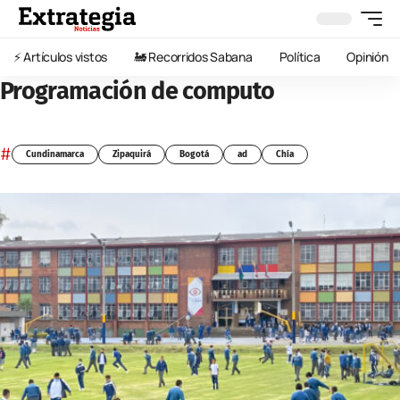
⚡️ Artículos vistos
🚂 Recorridos Sabana
Política
Opinión
Programación de computo
#
Cundinamarca
Zipaquirá
Bogotá
ad
Chía