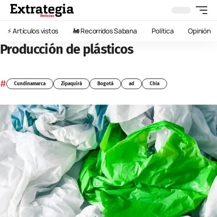
⚡️ Artículos vistos
🚂 Recorridos Sabana
Política
Opinión
Producción de plásticos
#
Cundinamarca
Zipaquirá
Bogotá
ad
Chía