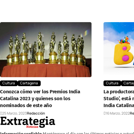
Cultura
Cartagena
Cultura
Carta
Conozca cómo ver los Premios India
La productora
Catalina 2023 y quienes son los
Studio’, está
nominados de este año
India Catalin
25 Marzo, 2023
Redacción
16 Marzo, 2022
Re
Información confiable:
Manténgase al día con las últimas noticias y actua