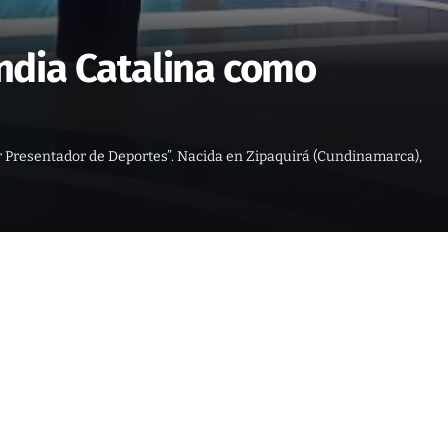
India Catalina como
or Presentador de Deportes”. Nacida en Zipaquirá (Cundinamarca),