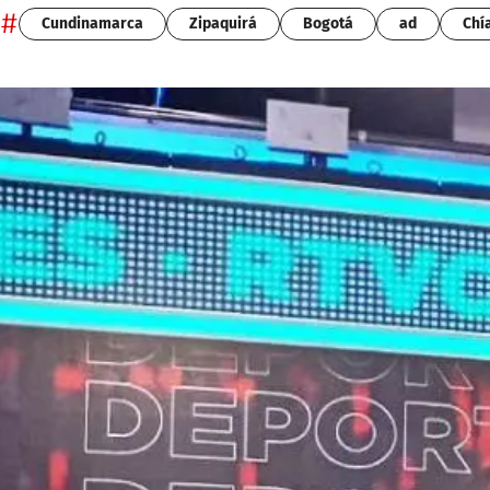
#
Cundinamarca
Zipaquirá
Bogotá
ad
Chí