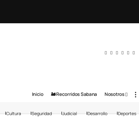
Inicio
🚂 Recorridos Sabana
Nosotros
Cultura
Seguridad
Judicial
Desarrollo
Deportes