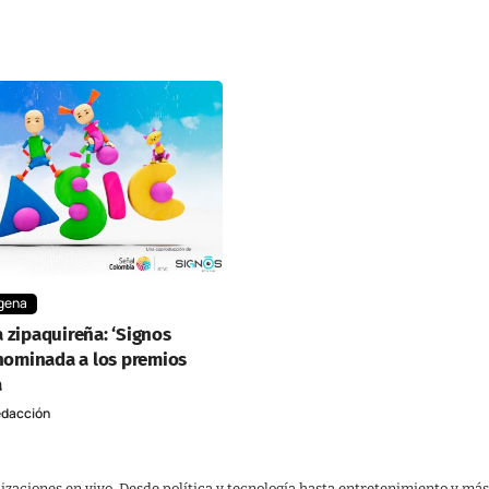
gena
 zipaquireña: ‘Signos
 nominada a los premios
a
dacción
lizaciones en vivo. Desde política y tecnología hasta entretenimiento y más