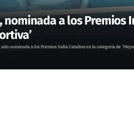
rá, nominada a los Premios 
ortiva’
a sido nominada a los Premios India Catalina en la categoría de “Mej