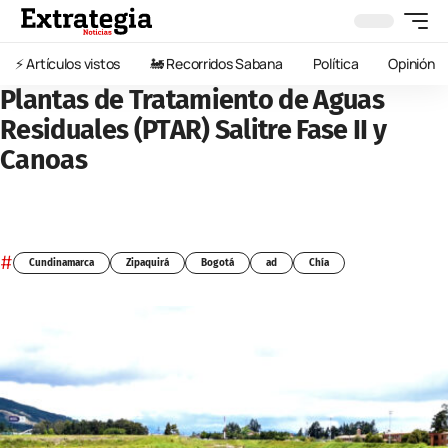
⚡️ Artículos vistos
🚂 Recorridos Sabana
Política
Opinión
Plantas de Tratamiento de Aguas
Residuales (PTAR) Salitre Fase II y
Canoas
#
Cundinamarca
Zipaquirá
Bogotá
ad
Chía