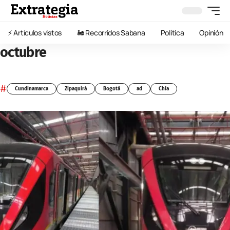
⚡️ Artículos vistos
🚂 Recorridos Sabana
Política
Opinión
octubre
#
Cundinamarca
Zipaquirá
Bogotá
ad
Chía