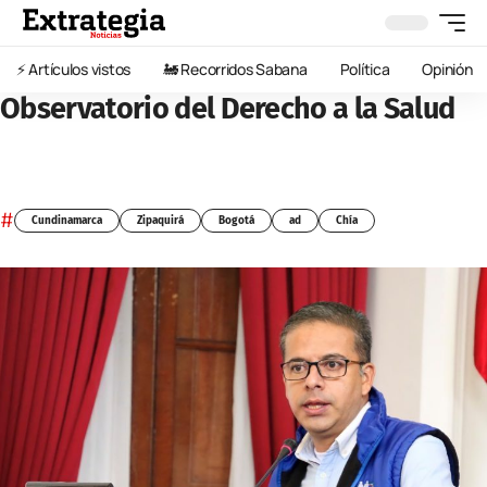
⚡️ Artículos vistos
🚂 Recorridos Sabana
Política
Opinión
Observatorio del Derecho a la Salud
#
Cundinamarca
Zipaquirá
Bogotá
ad
Chía