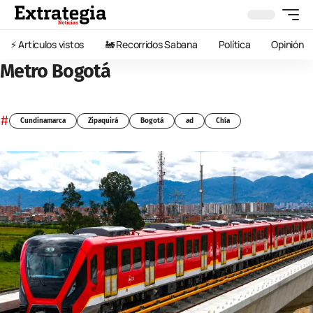
⚡️ Artículos vistos
🚂 Recorridos Sabana
Política
Opinión
Metro Bogotá
#
Cundinamarca
Zipaquirá
Bogotá
ad
Chía