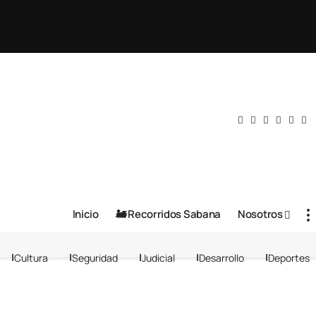
Inicio
🚂 Recorridos Sabana
Nosotros
Cultura
Seguridad
Judicial
Desarrollo
Deportes