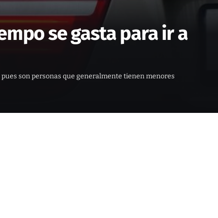
empo se gasta para ir a
ico, pues son personas que generalmente tienen menores