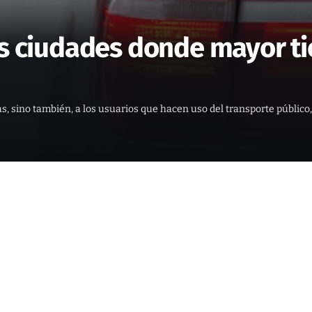
as ciudades donde mayor ti
stas, sino también, a los usuarios que hacen uso del transporte públ