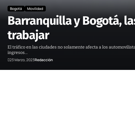
Bogotá
Movilidad
Barranquilla y Bogotá, l
trabajar
El tráfico en las ciudades no solamente afecta a los automovili
ingresos…
23 Marzo, 2023
Redacción