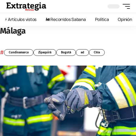
⚡️ Artículos vistos
🚂 Recorridos Sabana
Política
Opinión
Málaga
#
Cundinamarca
Zipaquirá
Bogotá
ad
Chía