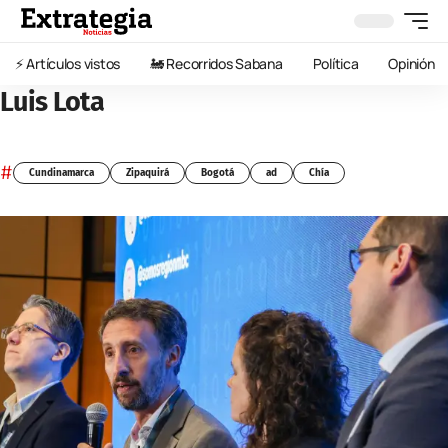
⚡️ Artículos vistos
🚂 Recorridos Sabana
Política
Opinión
Luis Lota
#
Cundinamarca
Zipaquirá
Bogotá
ad
Chía