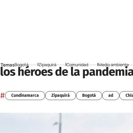
 Temas
Bogotá
Zipaquirá
Comunidad
Medio ambiente
los héroes de la pandemi
#
Cundinamarca
Zipaquirá
Bogotá
ad
Chí