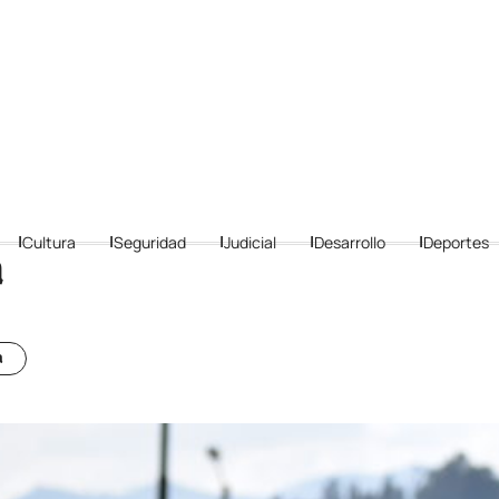
Cultura
Seguridad
Judicial
Desarrollo
Deportes
a
a