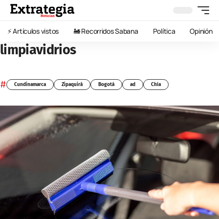
⚡️ Artículos vistos
🚂 Recorridos Sabana
Política
Opinión
limpiavidrios
#
Cundinamarca
Zipaquirá
Bogotá
ad
Chía