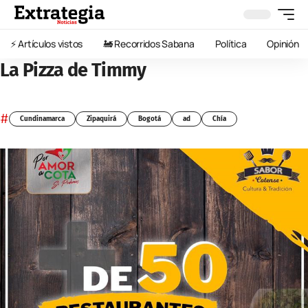
⚡️ Artículos vistos
🚂 Recorridos Sabana
Política
Opinión
La Pizza de Timmy
#
Cundinamarca
Zipaquirá
Bogotá
ad
Chía