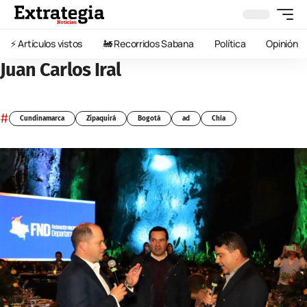
⚡️ Artículos vistos
🚂 Recorridos Sabana
Política
Opinión
Juan Carlos Iral
#
Cundinamarca
Zipaquirá
Bogotá
ad
Chía