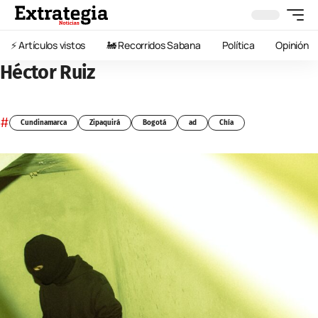
⚡️ Artículos vistos
🚂 Recorridos Sabana
Política
Opinión
Héctor Ruiz
#
Cundinamarca
Zipaquirá
Bogotá
ad
Chía