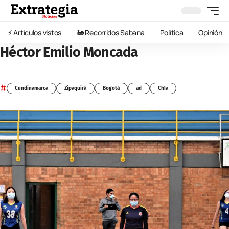
⚡️ Artículos vistos
🚂 Recorridos Sabana
Política
Opinión
Héctor Emilio Moncada
#
Cundinamarca
Zipaquirá
Bogotá
ad
Chía