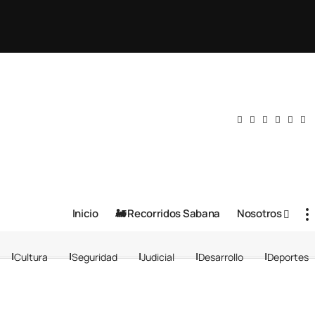
Inicio
🚂 Recorridos Sabana
Nosotros
Cultura
Seguridad
Judicial
Desarrollo
Deportes