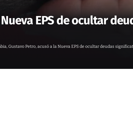
a Nueva EPS de ocultar deu
bia, Gustavo Petro, acusó a la Nueva EPS de ocultar deudas significat