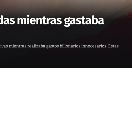
das mientras gastaba
ivas mientras realizaba gastos billonarios innecesarios. Estas