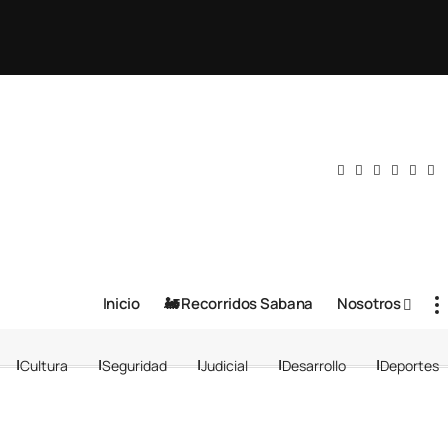
Inicio
🚂 Recorridos Sabana
Nosotros
Cultura
Seguridad
Judicial
Desarrollo
Deportes