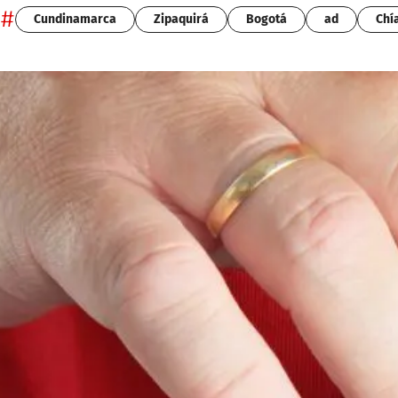
#
Cundinamarca
Zipaquirá
Bogotá
ad
Chí