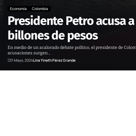
Economía
Colombia
Presidente Petro acusa 
billones de pesos
En medio de un acalorado debate político, el presidente de Colom
acusaciones surgen…
31 Mayo, 2024
Lina Yineth Pérez Grande