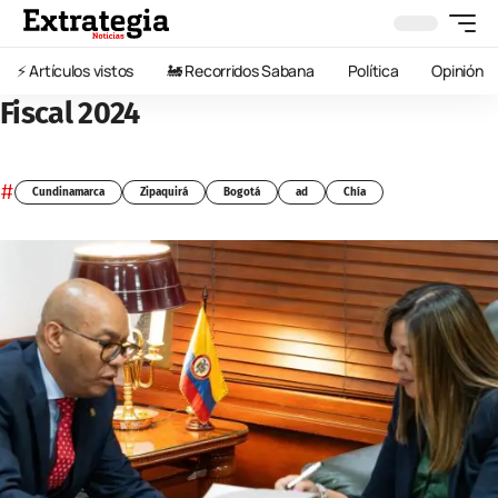
⚡️ Artículos vistos
🚂 Recorridos Sabana
Política
Opinión
Fiscal 2024
#
Cundinamarca
Zipaquirá
Bogotá
ad
Chía