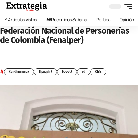
⚡️ Artículos vistos
🚂 Recorridos Sabana
Política
Opinión
Federación Nacional de Personerías
de Colombia (Fenalper)
#
Cundinamarca
Zipaquirá
Bogotá
ad
Chía