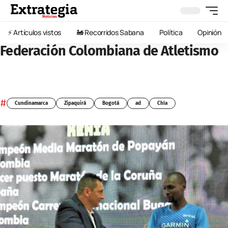
⚡️ Artículos vistos
🚂 Recorridos Sabana
Política
Opinión
Federación Colombiana de Atletismo
#
Cundinamarca
Zipaquirá
Bogotá
ad
Chía