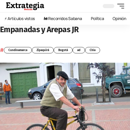
⚡️ Artículos vistos
🚂 Recorridos Sabana
Política
Opinión
Empanadas y Arepas JR
#
Cundinamarca
Zipaquirá
Bogotá
ad
Chía