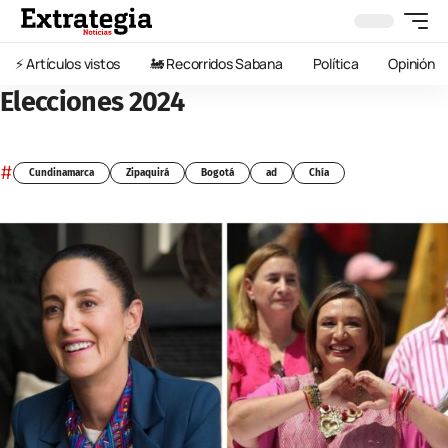
⚡️ Artículos vistos
🚂 Recorridos Sabana
Política
Opinión
Elecciones 2024
#
Cundinamarca
Zipaquirá
Bogotá
ad
Chía