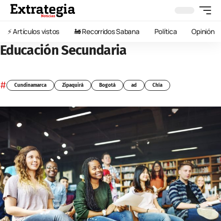
⚡️ Artículos vistos
🚂 Recorridos Sabana
Política
Opinión
Educación Secundaria
#
Cundinamarca
Zipaquirá
Bogotá
ad
Chía