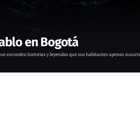
iablo en Bogotá
s que esconden historias y leyendas que sus habitantes apenas susurra