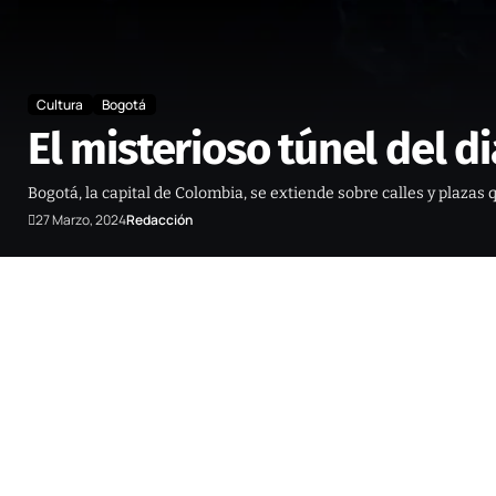
Cultura
Bogotá
El misterioso túnel del d
Bogotá, la capital de Colombia, se extiende sobre calles y plaza
27 Marzo, 2024
Redacción