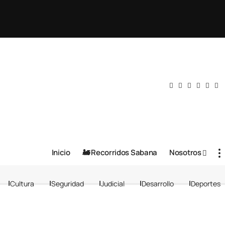
Inicio
🚂 Recorridos Sabana
Nosotros
Cultura
Seguridad
Judicial
Desarrollo
Deportes