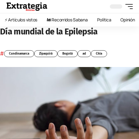
⚡️ Artículos vistos
🚂 Recorridos Sabana
Política
Opinión
Día mundial de la Epilepsia
#
Cundinamarca
Zipaquirá
Bogotá
ad
Chía