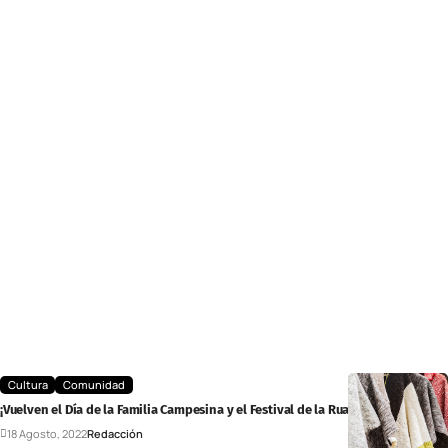
Cultura
Comunidad
¡Vuelven el Día de la Familia Campesina y el Festival de la Ruana!
18 Agosto, 2022
Redacción