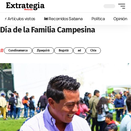
⚡️ Artículos vistos
🚂 Recorridos Sabana
Política
Opinión
Día de la Familia Campesina
#
Cundinamarca
Zipaquirá
Bogotá
ad
Chía