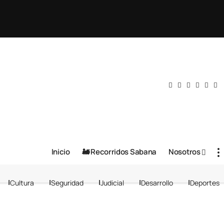
Inicio
🚂 Recorridos Sabana
Nosotros
Cultura
Seguridad
Judicial
Desarrollo
Deportes