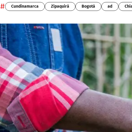
#
Cundinamarca
Zipaquirá
Bogotá
ad
Chí