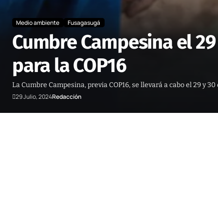
Medio ambiente
Fusagasugá
Cumbre Campesina el 29 y
para la COP16
La Cumbre Campesina, previa COP16, se llevará a cabo el 29 y 30
29 Julio, 2024
Redacción