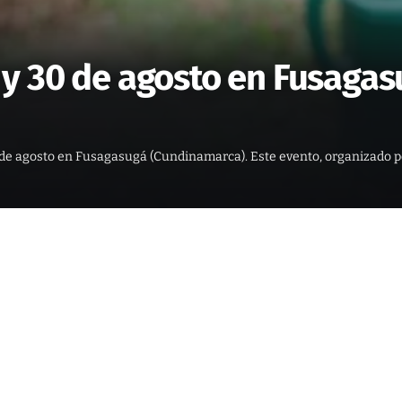
 30 de agosto en Fusagasu
 de agosto en Fusagasugá (Cundinamarca). Este evento, organizado por