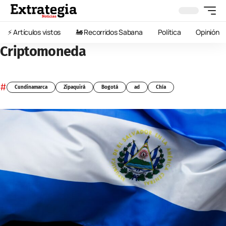
⚡️ Artículos vistos
🚂 Recorridos Sabana
Política
Opinión
Criptomoneda
#
Cundinamarca
Zipaquirá
Bogotá
ad
Chía