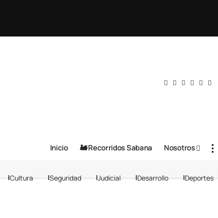
Inicio
🚂 Recorridos Sabana
Nosotros
Cultura
Seguridad
Judicial
Desarrollo
Deportes