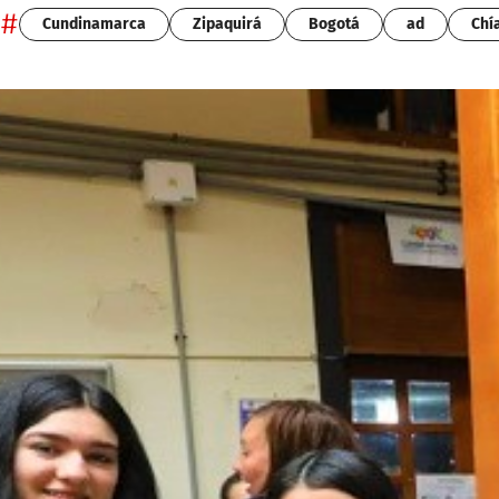
#
Cundinamarca
Zipaquirá
Bogotá
ad
Chí