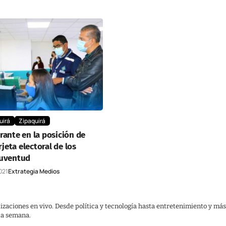
uirá
Zipaquirá
rante en la posición de
arjeta electoral de los
Juventud
021
Extrategia Medios
lizaciones en vivo. Desde política y tecnología hasta entretenimiento y más
 la semana.