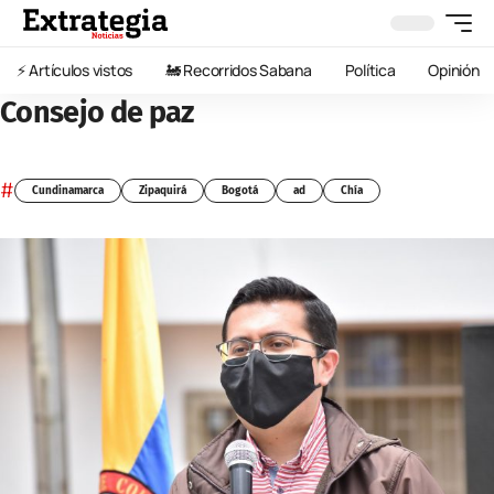
⚡️ Artículos vistos
🚂 Recorridos Sabana
Política
Opinión
Consejo de paz
#
Cundinamarca
Zipaquirá
Bogotá
ad
Chía