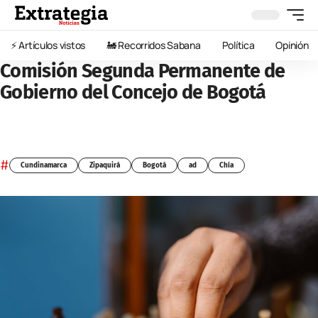
⚡️ Artículos vistos
🚂 Recorridos Sabana
Política
Opinión
Comisión Segunda Permanente de
Gobierno del Concejo de Bogotá
#
Cundinamarca
Zipaquirá
Bogotá
ad
Chía