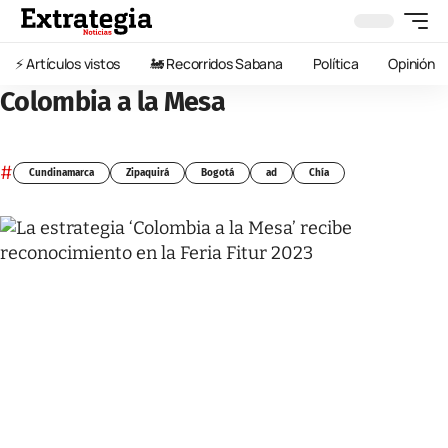
⚡️ Artículos vistos
🚂 Recorridos Sabana
Política
Opinión
Colombia a la Mesa
#
Cundinamarca
Zipaquirá
Bogotá
ad
Chía