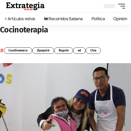
⚡️ Artículos vistos
🚂 Recorridos Sabana
Política
Opinión
Cocinoterapia
#
Cundinamarca
Zipaquirá
Bogotá
ad
Chía