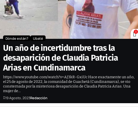
1
Dónde están?
Ubaté
Un año de incertidumbre tras la
desaparición de Claudia Patricia
Arias en Cundinamarca
https://www.youtube.com/watch?v=AJ3kR-GxiUc Hace exactamente un año,
el 25 de agosto de 2022, la comunidad de Guachetá (Cundinamarca), se vio
consternada por la misteriosa desaparición de Claudia Patricia Arias. Una
mujer de…
19 Agosto, 2023
Redacción