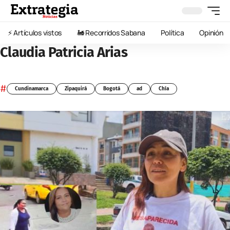
⚡️ Artículos vistos
🚂 Recorridos Sabana
Política
Opinión
Claudia Patricia Arias
#
Cundinamarca
Zipaquirá
Bogotá
ad
Chía